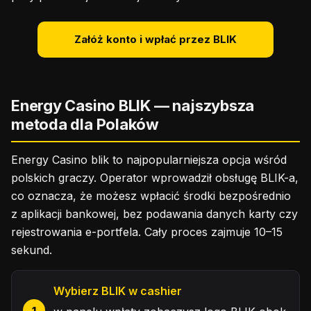
Załóż konto i wpłać przez BLIK
Energy Casino BLIK — najszybsza
metoda dla Polaków
Energy Casino blik to najpopularniejsza opcja wśród
polskich graczy. Operator wprowadził obsługę BLIK-a,
co oznacza, że możesz wpłacić środki bezpośrednio
z aplikacji bankowej, bez podawania danych karty czy
rejestrowania e-portfela. Cały proces zajmuje 10–15
sekund.
Wybierz BLIK w cashier