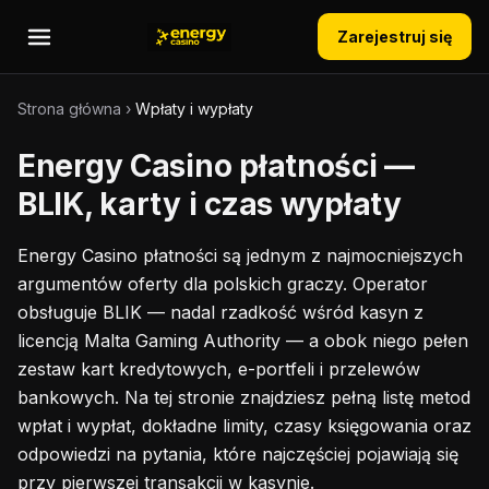
Zarejestruj się
Strona główna
›
Wpłaty i wypłaty
Energy Casino płatności —
BLIK, karty i czas wypłaty
Energy Casino płatności są jednym z najmocniejszych
argumentów oferty dla polskich graczy. Operator
obsługuje BLIK — nadal rzadkość wśród kasyn z
licencją Malta Gaming Authority — a obok niego pełen
zestaw kart kredytowych, e-portfeli i przelewów
bankowych. Na tej stronie znajdziesz pełną listę metod
wpłat i wypłat, dokładne limity, czasy księgowania oraz
odpowiedzi na pytania, które najczęściej pojawiają się
przy pierwszej transakcji w kasynie.