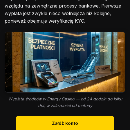
względu na zewnętrzne procesy bankowe. Pierwsza
wypłata jest zwykle nieco wolniejsza niż kolejne,
ponieważ obejmuje weryfikację KYC.
Wypłata środków w Energy Casino — od 24 godzin do kilku
dni, w zależności od metody
Załóż konto