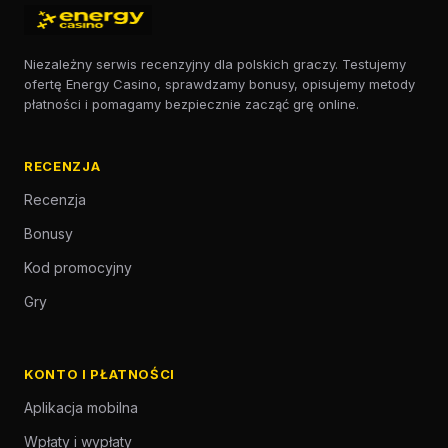
Niezależny serwis recenzyjny dla polskich graczy. Testujemy
ofertę Energy Casino, sprawdzamy bonusy, opisujemy metody
płatności i pomagamy bezpiecznie zacząć grę online.
RECENZJA
Recenzja
Bonusy
Kod promocyjny
Gry
KONTO I PŁATNOŚCI
Aplikacja mobilna
Wpłaty i wypłaty