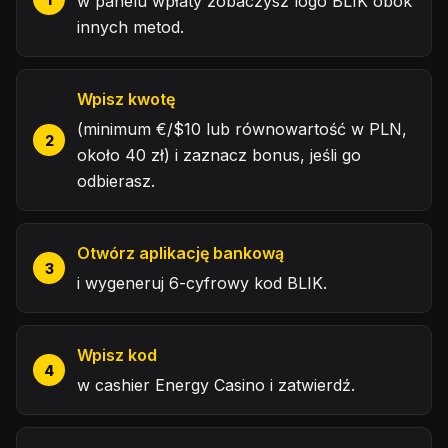
w panelu wpłaty zobaczysz logo BLIK obok
innych metod.
Wpisz kwotę
(minimum €/$10 lub równowartość w PLN,
około 40 zł) i zaznacz bonus, jeśli go
odbierasz.
Otwórz aplikację bankową
i wygeneruj 6-cyfrowy kod BLIK.
Wpisz kod
w cashier Energy Casino i zatwierdź.